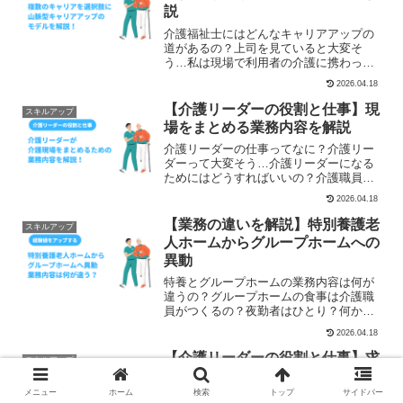
説
介護福祉士にはどんなキャリアアップの
道があるの？上司を見ていると大変そ
う…私は現場で利用者の介護に携わって
いきたいリーダー、管理職、施設長を目
2026.04.18
指して施設運営や経営に関わりたい介護
事業所で働く多くは介護職員です。その
【介護リーダーの役割と仕事】現
スキルアップ
中には「介護福祉士」の国家...
場をまとめる業務内容を解説
介護リーダーの仕事ってなに？介護リー
ダーって大変そう…介護リーダーになる
ためにはどうすればいいの？介護職員と
して現場で業務して、リーダーにならな
2026.04.18
いかと話を受けて、評価されての昇進！
でも、介護リーダーって何をすればいい
【業務の違いを解説】特別養護老
スキルアップ
の？私にできるの？と最初...
人ホームからグループホームへの
異動
特養とグループホームの業務内容は何が
違うの？グループホームの食事は介護職
員がつくるの？夜勤者はひとり？何かあ
ったらどうするの？特別養護老人ホーム
2026.04.18
からグループホームへ異動・または転職
する時に、このような不安があります。
【介護リーダーの役割と仕事】求
スキルアップ
同じ介護現場であっても、...
められる能力と技術を解説
メニュー
ホーム
検索
トップ
サイドバー
介護リーダーの仕事ってなに？介護リー