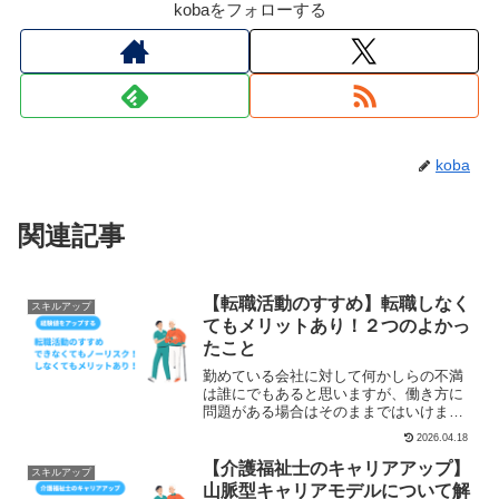
kobaをフォローする
koba
関連記事
【転職活動のすすめ】転職しなく
スキルアップ
てもメリットあり！２つのよかっ
たこと
勤めている会社に対して何かしらの不満
は誰にでもあると思いますが、働き方に
問題がある場合はそのままではいけませ
ん。1人の業務量が多すぎるサービス残業
2026.04.18
が多い組織内の役割分担に偏りがあり、
負担が大きいこういった理由で転職を考
【介護福祉士のキャリアアップ】
スキルアップ
えるようになりましたが...
山脈型キャリアモデルについて解