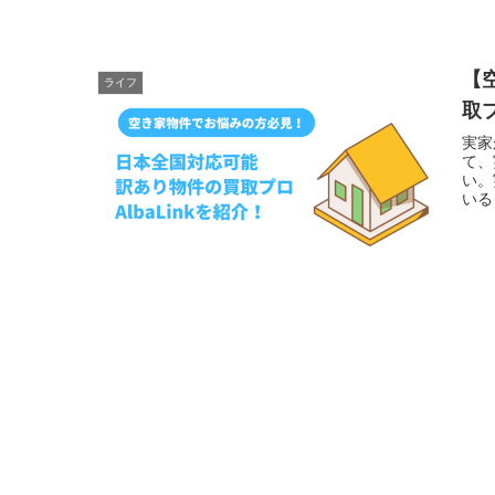
【
ライフ
取プ
実家
て、
い。
いる